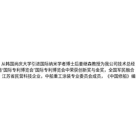
，从韩国尚庆大学引进国际纳米学者博士后姜继森教授为我公司技术总经
局“国际专利博览会”国际专利博览会中荣获创新奖与金奖，全国军民融合
位，江苏省民营科技企业，中船重工涂装专业委员会成员，《中国修船》编