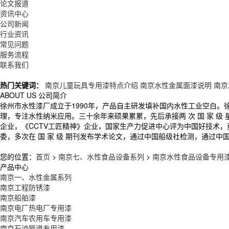
论文报道
资讯中心
公司新闻
行业资讯
常见问题
服务流程
联系我们
热门关键词：
南京儿童玩具专用漆特点介绍
南京水性金属面漆说明
南京
ABOUT US
公司简介
徐州市水性漆厂成立于1990年，产品自主研发填补国内水性工业空白
理，专注水性纳米应用。三十余年来硕果累累，先后承接两 次 国 家 
企业，《CCTV工匠精神》企业，国家生产力促进中心评为中国好技术
委，多次在 国 家 级 期刊发布学术论文，通过中国船级社检测，通过中
您的位置：
首页
>
南京七、水性食品设备系列
>
南京水性食品设备专用
产品中心
南京一、水性金属系列
南京工程防锈漆
南京船舶漆
南京电厂热电厂专用漆
南京汽车农用车专用漆
南京石油管道专用漆