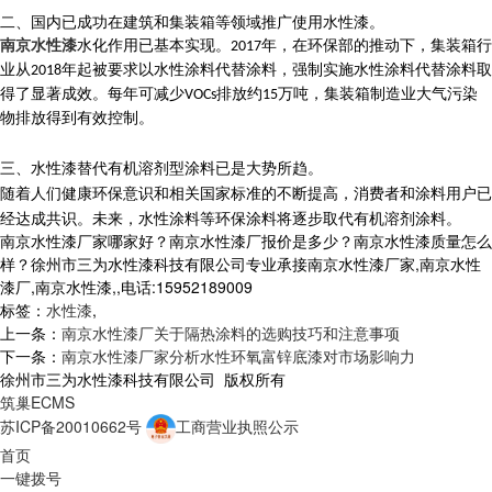
二、国内
已成功在建筑和集装箱等领域推广使用水性
漆
。
南京水性漆
水化作用已基本实现。
年，在环保部的推动下，集装箱行
2017
业从
年起被要求以水性涂料代替涂料，强制实施水性涂料代替涂料取
2018
得了显著成效。每年可减少
排放约
万吨，集装箱制造业大气污染
VOCs
15
物排放得到有效控制。
三、
水性
漆
替代有机溶剂型涂料已是大势所趋。
随着人们健康环保意识和相关国家标准的不断提高，消费者和涂料用户已
经达成共识。未来，水性涂料等环保涂料将逐步取代有机溶剂涂料。
南京水性漆厂家哪家好？南京水性漆厂报价是多少？南京水性漆质量怎么
样？徐州市三为水性漆科技有限公司专业承接南京水性漆厂家,南京水性
漆厂,南京水性漆,,电话:15952189009
标签：
水性漆
,
上一条：
南京水性漆厂关于隔热涂料的选购技巧和注意事项
下一条：
南京水性漆厂家分析水性环氧富锌底漆对市场影响力
徐州市三为水性漆科技有限公司 版权所有
筑巢ECMS
苏ICP备20010662号
工商营业执照公示
首页
一键拨号