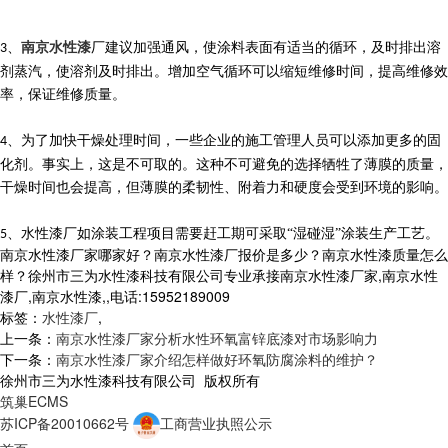
、
南京水性漆
厂建议加强通风，使涂料表面有适当的循环，及时排出溶
3
剂蒸汽，使溶剂及时排出。增加空气循环可以缩短维修时间，提高维修效
率，保证维修质量。
、为了加快干燥处理时间，一些企业的施工管理人员可以添加更多的固
4
化剂。事实上，这是不可取的。这种不可避免的选择牺牲了薄膜的质量，
干燥时间也会提高，但薄膜的柔韧性、附着力和硬度会受到环境的影响。
、水性漆厂如涂装工程项目需要赶工期可采取“湿碰湿”涂装生产工艺。
5
南京水性漆厂家哪家好？南京水性漆厂报价是多少？南京水性漆质量怎么
样？徐州市三为水性漆科技有限公司专业承接南京水性漆厂家,南京水性
漆厂,南京水性漆,,电话:15952189009
标签：
水性漆厂
,
上一条：
南京水性漆厂家分析水性环氧富锌底漆对市场影响力
下一条：
南京水性漆厂家介绍怎样做好环氧防腐涂料的维护？
徐州市三为水性漆科技有限公司 版权所有
筑巢ECMS
苏ICP备20010662号
工商营业执照公示