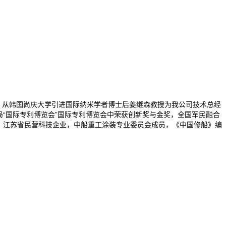
，从韩国尚庆大学引进国际纳米学者博士后姜继森教授为我公司技术总经
局“国际专利博览会”国际专利博览会中荣获创新奖与金奖，全国军民融合
位，江苏省民营科技企业，中船重工涂装专业委员会成员，《中国修船》编