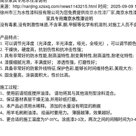
来源：http://nanjing.xzsxq.com/news1143215.html
时间：2025-09-09 1
徐州市三为水性漆科技有限公司为您免费提供
南京水性漆厂家
,南京水性
家具专用
南京水性漆
说明
没有毒素
,
没有刺激性味道
不含苯
酮
甲醛等化学有机溶剂
对施工人员不
,
,
,
,
产品特点
：
1.
可以调节光泽度（光泽度，半光泽度，哑光，全哑光），可以调节颜
2.
干燥快，硬度高，抗划伤性和抗冲击性强；
3.
具有非常好的防水性能
,
耐高温特性
耐变黄特性
耐高温性
耐老化特性
,
,
,
;
4.
漆膜细腻光滑，丰满度好；
渗透性强，打磨性好；
5.
具备非常好的防紫外线特征
,
保护色彩
能够长时间维持色彩
美观大方
,
,
;
6.
固含量高，涂装面积大，性价比高。
施工过程：
1、
使用前请彻底搅拌油漆。
请勿将其与其他溶剂型涂料混合。
保证基材表层干燥无油
并用砂纸打磨。
2、
,
本产品必须用水稀释。
添加的水量没有明显的刷痕
3、
用羊毛刷刷油漆。
绘画时要用力。
薄膜越薄，效果越好。
4、
更合适的施工温度为
。涂底漆
次，两次之间的间隔时间为
5、
5°-35°C
2-3
3-