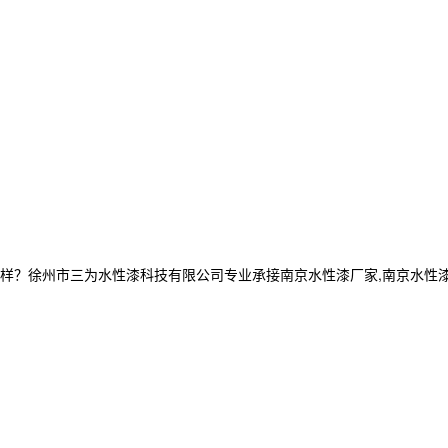
州市三为水性漆科技有限公司专业承接南京水性漆厂家,南京水性漆厂,南京水