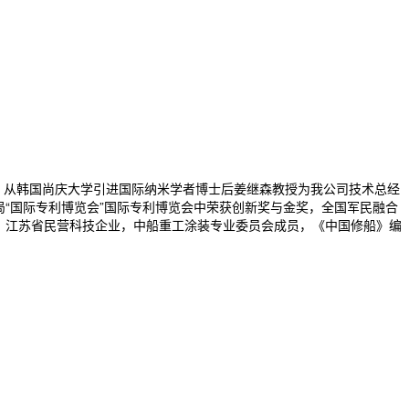
，从韩国尚庆大学引进国际纳米学者博士后姜继森教授为我公司技术总经
局“国际专利博览会”国际专利博览会中荣获创新奖与金奖，全国军民融合
位，江苏省民营科技企业，中船重工涂装专业委员会成员，《中国修船》编